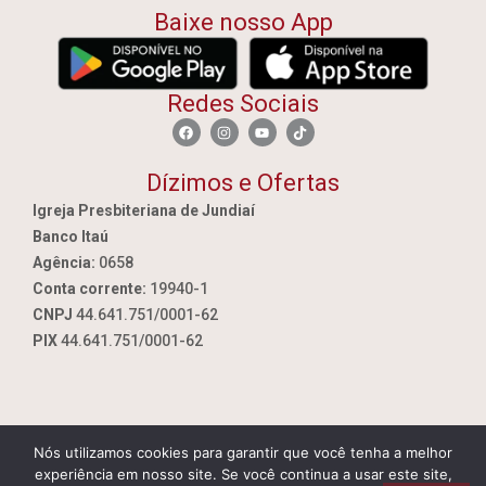
Baixe nosso App
Redes Sociais
Dízimos e Ofertas
Igreja Presbiteriana de Jundiaí
Banco Itaú
Agência:
0658
Conta corrente:
19940-1
CNPJ
44.641.751/0001-62
PIX
44.641.751/0001-62
Nós utilizamos cookies para garantir que você tenha a melhor
By Jundiai.tec.br
experiência em nosso site. Se você continua a usar este site,