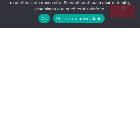
experiência em nosso site. Se você continua a usar este site,
assumimos que você está satisfeito.
Série l Exposições em Judas
Ok
Política de privacidade
Série l Exposições em Miqueias