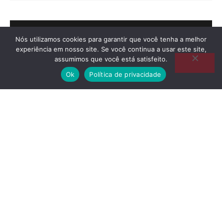
Nós utilizamos cookies para garantir que você tenha a melhor
experiência em nosso site. Se você continua a usar este site,
assumimos que você está satisfeito.
Ok
Política de privacidade
Roda de conversa (UPA)
Evento dia 15/08/2026
Horário: 18h
Local: Igreja Presbiteriana de Jundiaí