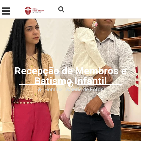
Recepção de Membros e
Batismo Infantil
Home
Galeria de Fotos