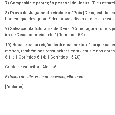
7) Companhia e proteção pessoal de Jesus.
“E eu estare
8) Prova do Julgamento vindouro
. “Pois [Deus] estabele
homem que designou. E deu provas disso a todos, ressusc
9) Salvação da futura ira de Deus
. “Como agora fomos ju
ira de Deus por meio dele!” (Romanos 5:9).
10) Nossa ressurreição dentre os mortos
. “porque sabe
mortos, também nos ressuscitará com Jesus e nos aprese
8:11; 1 Coríntios 6:14; 1 Coríntios 15:20).
Cristo ressuscitou. Aleluia!
Extraído do site: voltemosaoevangelho.com
[/column]