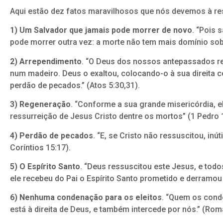
Aqui estão dez fatos maravilhosos que nós devemos à re
1) Um Salvador que jamais pode morrer de novo
. “Pois 
pode morrer outra vez: a morte não tem mais domínio sobr
2) Arrependimento
. “O Deus dos nossos antepassados r
num madeiro. Deus o exaltou, colocando-o à sua direita c
perdão de pecados.” (Atos 5:30,31).
3) Regeneração
. “Conforme a sua grande misericórdia, 
ressurreição de Jesus Cristo dentre os mortos” (1 Pedro 1
4) Perdão de pecados
. “E, se Cristo não ressuscitou, inú
Coríntios 15:17).
5) O Espírito Santo
. “Deus ressuscitou este Jesus, e tod
ele recebeu do Pai o Espírito Santo prometido e derramou
6) Nenhuma condenação para os eleitos
. “Quem os conde
está à direita de Deus, e também intercede por nós.” (Rom