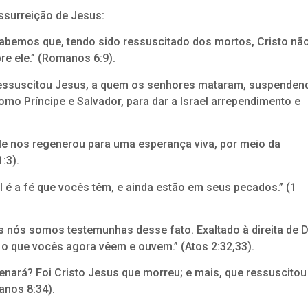
ssurreição de Jesus:
sabemos que, tendo sido ressuscitado dos mortos, Cristo nã
e ele.” (Romanos 6:9).
essuscitou Jesus, a quem os senhores mataram, suspenden
omo Príncipe e Salvador, para dar a Israel arrependimento e
ele nos regenerou para uma esperança viva, por meio da
:3).
til é a fé que vocês têm, e ainda estão em seus pecados.” (1
os nós somos testemunhas desse fato. Exaltado à direita de 
 o que vocês agora vêem e ouvem.” (Atos 2:32,33).
nará? Foi Cristo Jesus que morreu; e mais, que ressuscitou
anos 8:34).