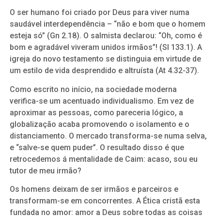
O ser humano foi criado por Deus para viver numa
saudável interdependência – “não e bom que o homem
esteja só” (Gn 2.18). O salmista declarou: “Oh, como é
bom e agradável viveram unidos irmãos”! (Sl 133.1). A
igreja do novo testamento se distinguia em virtude de
um estilo de vida desprendido e altruísta (At 4.32-37).
Como escrito no início, na sociedade moderna
verifica-se um acentuado individualismo. Em vez de
aproximar as pessoas, como pareceria lógico, a
globalização acaba promovendo o isolamento e o
distanciamento. O mercado transforma-se numa selva,
e “salve-se quem puder”. O resultado disso é que
retrocedemos á mentalidade de Caim: acaso, sou eu
tutor de meu irmão?
Os homens deixam de ser irmãos e parceiros e
transformam-se em concorrentes. A Ética cristã esta
fundada no amor: amor a Deus sobre todas as coisas