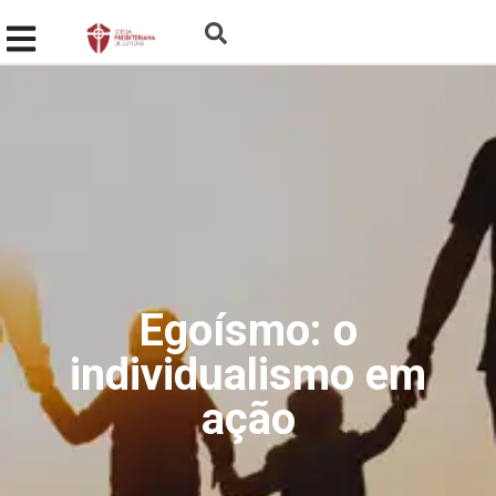
Egoísmo: o
individualismo em
ação