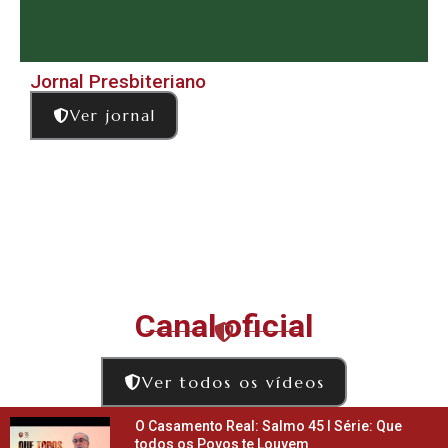
Jornal Presbiteriano
Ver jornal
Canal oficial
Ver todos os vídeos
O Casamento Real: Salmo 45 l Série: Que
todos os Povos te Louvem