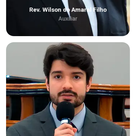
da Reitoria.
Rev. Wilson do Amaral Filho
Auxiliar
Nascido em São Paulo, é casado com Virgínia.
Bacharel em teologia pelo Seminário Teológico
Presbiteriano Reverendo José Manoel da
Conceição. Possui pós-graduação em Escola
Austríaca de Economia pelo Centro Universitário
Católico Ítalo-brasileiro. Também é formado em
Análise e Desenvolvimento de Sistemas pela
FATEC. Atualmente, é mestrando em teologia
(MDiv) pelo Centro Presbiteriano de Pós-