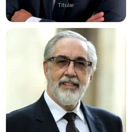
Titular
Nascido em São Caetano do Sul, é ministro
presbiteriano, casado com Ester, pai e avô.
Possui graduação em Teologia pela Faculdade
Teológica Batista de São Paulo. Graduado em
Filosofia pela Universidade de Mogi das
Cruzes. Mestre em Educação Cristã pelo Centro
Presbiteriano de Pós-Graduação, Andrew
Jumper. Mestrado em Educação, Arte e História
da Cultura pela Universidade Presbiteriana
Mackenzie e doutorado em Letras pela
Universidade Presbiteriana Mackenzie,
entidade da qual também foi chefe de gabinete