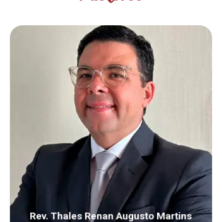
Nascido em Jundiaí, é pastor da Igreja
Presbiteriana do Brasil, casado com Raquel e
pai de Isabela, André e Lucas. É Bacharel em
Teologia pelo Seminário Presbiteriano do Sul.
Mestre em Ciências da Religião pela
Universidade Presbiteriana Mackenzie e
Doutorando em Letras pela Universidade
Presbiteriana Mackenzie.
Rev. Thales Renan Augusto Martins