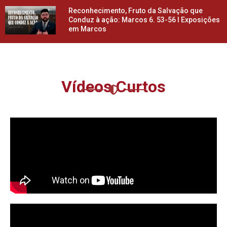
Reconhecimento, Fruto da Salvação que
Conduz à ação: Marcos 6. 53-56 l Exposições
em Marcos
Vídeos Curtos