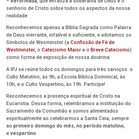
–
Reformada
, que enfatiza a soberania de Deus e o
senhorio de Cristo sobre todos os aspectos da nossa
realidade.
Reconhecemos apenas a Bíblia Sagrada como Palavra
de Deus inerrante, infalível e suficiente, e adotamos os
Símbolos de Wesminster (a
Confissão de Fé de
Westminster
, o
Catecismo Maior
e o
Breve Catecismo
)
como forma de exposição de nossa doutrina.
A IPJ se reúne todos os domingos para três serviços: o
Culto Matutino, às 9h, a Escola Bíblica Dominical, às
10h, e o Culto Vespertino, às 19h. Participe!
Reconhecemos a presença espiritual de Cristo na
Eucaristia. Dessa forma, relembramos a instituição do
Sacramento da Comunhão e somos alimentados
espiritualmente ao celebrarmos a Santa Ceia, sempre
ao
primeiro domingo do mês, no período matutino
,
e
vespertino
.