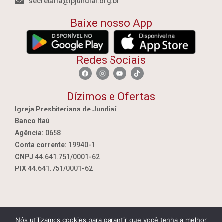
secretaria@ipjundiai.org.br
Baixe nosso App
Redes Sociais
Dízimos e Ofertas
Igreja Presbiteriana de Jundiaí
Banco Itaú
Agência:
0658
Conta corrente:
19940-1
CNPJ
44.641.751/0001-62
PIX
44.641.751/0001-62
Nós utilizamos cookies para garantir que você tenha a melhor
By Jundiai.tec.br