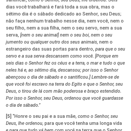
dias você trabalhará e fará toda a sua obra, mas o
sétimo dia é o sábado dedicado ao Senhor, seu Deus;
não faça nenhum trabalho nesse dia, nem você, nem o
seu filho, nem a sua filha, nem o seu servo, nem a sua
serva,
[nem o seu animal] nem o seu boi, nem o seu
jumento ou qualquer outro dos seus animais,
nem o
estrangeiro das suas portas para dentro,
para que o seu
servo e a sua serva descansem como você. [Porque em
seis dias o Senhor fez os céus e a terra, o mar e tudo o que
neles há e, ao sétimo dia, descansou; por isso o Senhor
abençoou o dia de sábado e o santificou.] Lembre-se de
que você foi escravo na terra do Egito e que o Senhor, seu
Deus, o tirou de lá com mão poderosa e braço estendido.
Por isso o Senhor, seu Deus, ordenou que você guardasse
o dia de sábado.”
[5]
“Honre o seu pai e a sua mãe,
como o Senhor, seu
Deus, lhe ordenou,
para que você tenha uma longa vida
e para que tudo vá bem com você
na terra que o Senhor,