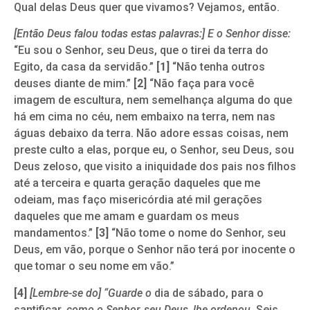
Qual delas Deus quer que vivamos? Vejamos, então.
[Então Deus falou todas estas palavras:] E o Senhor disse:
“Eu sou o Senhor, seu Deus, que o tirei da terra do
Egito, da casa da servidão.”
[1]
“Não tenha outros
deuses diante de mim.”
[2]
“Não faça para você
imagem de escultura, nem semelhança alguma do que
há em cima no céu, nem embaixo na terra, nem nas
águas debaixo da terra. Não adore essas coisas, nem
preste culto a elas, porque eu, o Senhor, seu Deus, sou
Deus zeloso, que visito a iniquidade dos pais nos filhos
até a terceira e quarta geração daqueles que me
odeiam, mas faço misericórdia até mil gerações
daqueles que me amam e guardam os meus
mandamentos.”
[3]
“Não tome o nome do Senhor, seu
Deus, em vão, porque o Senhor não terá por inocente o
que tomar o seu nome em vão.”
[4]
[Lembre-se do] “Guarde o
dia de sábado, para o
santificar,
como o Senhor, seu Deus, lhe ordenou.
Seis