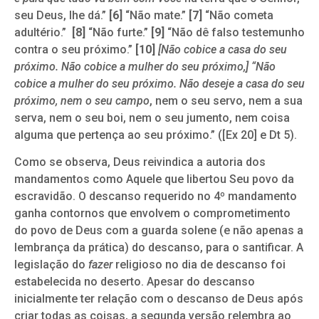
seu Deus, lhe dá.”
[6]
“Não mate.”
[7]
“Não cometa
adultério.”
[8]
“Não furte.”
[9]
“Não dê falso testemunho
contra o seu próximo.”
[10]
[Não cobice a casa do seu
próximo. Não cobice a mulher do seu próximo,] “Não
cobice a mulher do seu próximo. Não deseje a casa do seu
próximo,
nem o seu campo
, nem o seu servo, nem a sua
serva, nem o seu boi, nem o seu jumento, nem coisa
alguma que pertença ao seu próximo.” ([Ex 20] e Dt 5).
Como se observa, Deus reivindica a autoria dos
mandamentos como Aquele que libertou Seu povo da
escravidão. O descanso requerido no 4º mandamento
ganha contornos que envolvem o comprometimento
do povo de Deus com a guarda solene (e não apenas a
lembrança da prática) do descanso, para o santificar. A
legislação do
fazer
religioso no dia de descanso foi
estabelecida no deserto. Apesar do descanso
inicialmente ter relação com o descanso de Deus após
criar todas as coisas, a segunda versão relembra ao