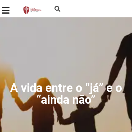
A vida entre o “já” e o
“ainda não”