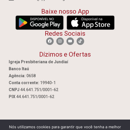
Baixe nosso App
Redes Sociais
Dízimos e Ofertas
Igreja Presbiteriana de Jundiaí
Banco Itaú
Agência:
0658
Conta corrente:
19940-1
CNPJ
44.641.751/0001-62
PIX
44.641.751/0001-62
Nós utilizamos cookies para garantir que você tenha a melhor
By Jundiai.tec.br