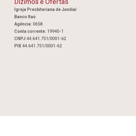
Dízimos e Ofertas
Igreja Presbiteriana de Jundiaí
Banco Itaú
Agência:
0658
Conta corrente:
19940-1
CNPJ
44.641.751/0001-62
PIX
44.641.751/0001-62