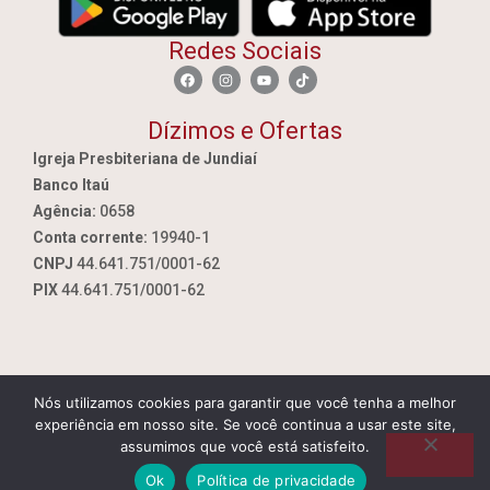
Redes Sociais
Dízimos e Ofertas
Igreja Presbiteriana de Jundiaí
Banco Itaú
Agência:
0658
Conta corrente:
19940-1
CNPJ
44.641.751/0001-62
PIX
44.641.751/0001-62
Nós utilizamos cookies para garantir que você tenha a melhor
By Jundiai.tec.br
experiência em nosso site. Se você continua a usar este site,
assumimos que você está satisfeito.
Ok
Política de privacidade