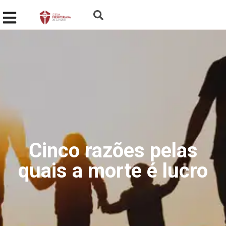
Cinco razões pelas
quais a morte é lucro