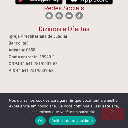
Redes Sociais
Dízimos e Ofertas
Igreja Presbiteriana de Jundiaí
Banco Itaú
Agência:
0658
Conta corrente:
19940-1
CNPJ
44.641.751/0001-62
PIX
44.641.751/0001-62
Nós utilizamos cookies para garantir que você tenha a melhor
By Jundiai.tec.br
experiência em nosso site. Se você continua a usar este site,
assumimos que você está satisfeito.
Ok
Política de privacidade