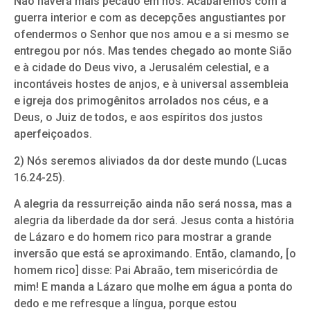
Não haverá mais pecado em nós. Acabaremos com a
guerra interior e com as decepções angustiantes por
ofendermos o Senhor que nos amou e a si mesmo se
entregou por nós. Mas tendes chegado ao monte Sião
e à cidade do Deus vivo, a Jerusalém celestial, e a
incontáveis hostes de anjos, e à universal assembleia
e igreja dos primogênitos arrolados nos céus, e a
Deus, o Juiz de todos, e aos espíritos dos justos
aperfeiçoados.
2) Nós seremos aliviados da dor deste mundo (Lucas
16.24-25).
A alegria da ressurreição ainda não será nossa, mas a
alegria da liberdade da dor será. Jesus conta a história
de Lázaro e do homem rico para mostrar a grande
inversão que está se aproximando. Então, clamando, [o
homem rico] disse: Pai Abraão, tem misericórdia de
mim! E manda a Lázaro que molhe em água a ponta do
dedo e me refresque a língua, porque estou