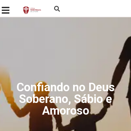
Confiando no Deus
Soberano, Sábio e
Amoroso