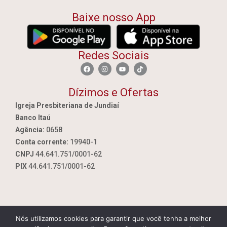
Baixe nosso App
Redes Sociais
Dízimos e Ofertas
Igreja Presbiteriana de Jundiaí
Banco Itaú
Agência:
0658
Conta corrente:
19940-1
CNPJ
44.641.751/0001-62
PIX
44.641.751/0001-62
Nós utilizamos cookies para garantir que você tenha a melhor
By Jundiai.tec.br