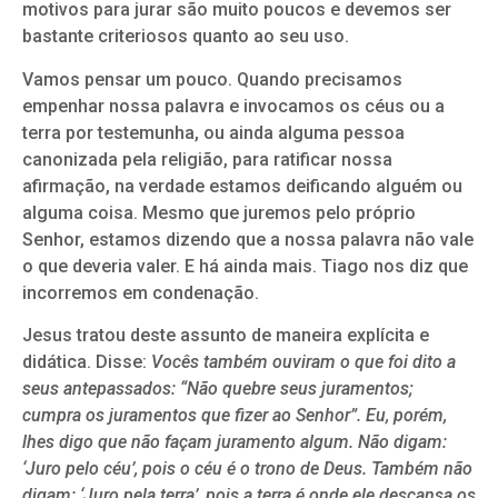
motivos para jurar são muito poucos e devemos ser
bastante criteriosos quanto ao seu uso.
Vamos pensar um pouco. Quando precisamos
empenhar nossa palavra e invocamos os céus ou a
terra por testemunha, ou ainda alguma pessoa
canonizada pela religião, para ratificar nossa
afirmação, na verdade estamos deificando alguém ou
alguma coisa. Mesmo que juremos pelo próprio
Senhor, estamos dizendo que a nossa palavra não vale
o que deveria valer. E há ainda mais. Tiago nos diz que
incorremos em condenação.
Jesus tratou deste assunto de maneira explícita e
didática. Disse:
Vocês também ouviram o que foi dito a
seus antepassados: “Não quebre seus juramentos;
cumpra os juramentos que fizer ao Senhor”. Eu, porém,
lhes digo que não façam juramento algum. Não digam:
‘Juro pelo céu’, pois o céu é o trono de Deus. Também não
digam: ‘Juro pela terra’, pois a terra é onde ele descansa os