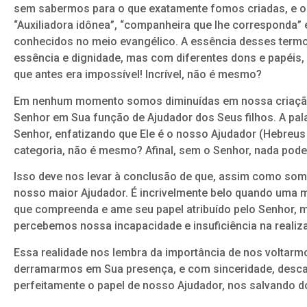
sem sabermos para o que exatamente fomos criadas, e on
“Auxiliadora idônea”, “companheira que lhe corresponda” 
conhecidos no meio evangélico. A essência desses term
essência e dignidade, mas com diferentes dons e papéis
que antes era impossível! Incrível, não é mesmo?
Em nenhum momento somos diminuídas em nossa criação,
Senhor em Sua função de Ajudador dos Seus filhos. A pa
Senhor, enfatizando que Ele é o nosso Ajudador (Hebreus
categoria, não é mesmo? Afinal, sem o Senhor, nada pode
Isso deve nos levar à conclusão de que, assim como som
nosso maior Ajudador. É incrivelmente belo quando uma mu
que compreenda e ame seu papel atribuído pelo Senhor, m
percebemos nossa incapacidade e insuficiência na realiz
Essa realidade nos lembra da importância de nos voltar
derramarmos em Sua presença, e com sinceridade, desca
perfeitamente o papel de nosso Ajudador, nos salvando d