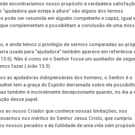
de encontraríamos nosso propósito e verdadeira satisfaçã
e “ajudadora que esteja à altura” são alguns dos termos
os pode ser resumida em alguém competente e capaz, igual
, que complementam e possibilitam a conclusão de uma mis
 e ainda temos o privilégio de sermos comparadas ao próp
lavra usada para “ajudadora” também aparece em referência 
 13.6). Não é como se o Senhor fosse um auxiliador de segu
mos fazer (João 15.5).
os as ajudadoras indispensáveis dos homens, o Senhor é o
lher tem a graça do Espírito derramada sobre ela possibili
as também é incrivelmente decepcionante quando, no dia a d
ação desse papel.
mos ao nosso Criador que conhece nossas limitações, nos
nsarmos nos méritos do Senhor Jesus Cristo, que cumpriu
os nossos pecados e da futilidade de uma vida sem propósit