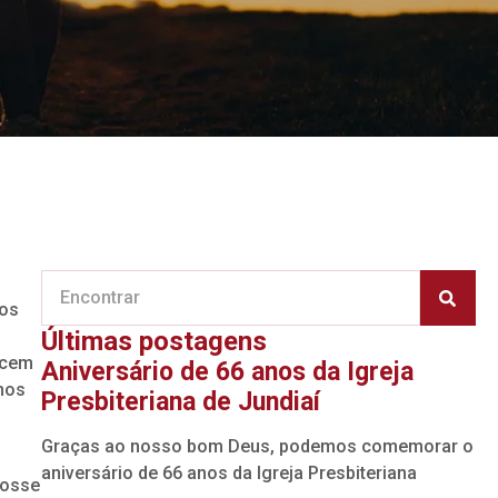
mos
Últimas postagens
ecem
Aniversário de 66 anos da Igreja
mos
Presbiteriana de Jundiaí
Graças ao nosso bom Deus, podemos comemorar o
aniversário de 66 anos da Igreja Presbiteriana
fosse