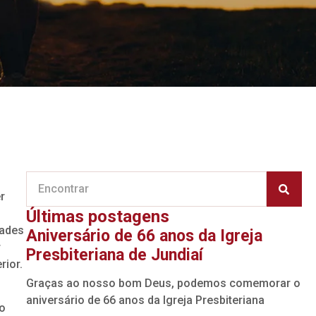
r
Últimas postagens
dades
Aniversário de 66 anos da Igreja
r
Presbiteriana de Jundiaí
rior.
Graças ao nosso bom Deus, podemos comemorar o
aniversário de 66 anos da Igreja Presbiteriana
ão