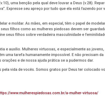
v.10), uma benção pela qual deve louvar a Deus (v.28). Repar
a”. Expresse seu apreço por tudo que ela está fazendo por 
delar e moldar. As mães, em especial, têm o papel de modela
a seus filhos como as mulheres piedosas devem ser guardad
ine seus filhos sobre verdadeira masculinidade e feminilidad
tia e auxílio. Mulheres virtuosas, e especialmente as jovens,
êm uma tarefa humanamente impossível. E não precisam da
s orações e de nossa ajuda prática se a pudermos dar.
s pela vida de vocês. Somos gratos por Deus ter colocado v
ttps://www.mulherespiedosas.com.br/a-mulher-virtuosa/