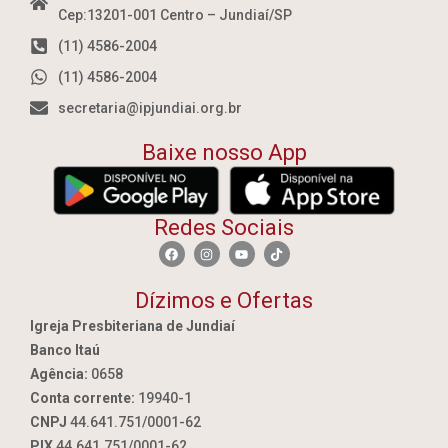
Cep:13201-001 Centro – Jundiaí/SP
(11) 4586-2004
(11) 4586-2004
secretaria@ipjundiai.org.br
Baixe nosso App
Redes Sociais
Dízimos e Ofertas
Igreja Presbiteriana de Jundiaí
Banco Itaú
Agência:
0658
Conta corrente:
19940-1
CNPJ
44.641.751/0001-62
PIX
44.641.751/0001-62