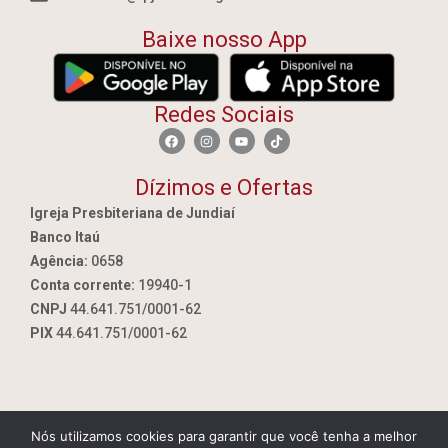
Baixe nosso App
Redes Sociais
Dízimos e Ofertas
Igreja Presbiteriana de Jundiaí
Banco Itaú
Agência:
0658
Conta corrente:
19940-1
CNPJ
44.641.751/0001-62
PIX
44.641.751/0001-62
Nós utilizamos cookies para garantir que você tenha a melhor
By Jundiai.tec.br