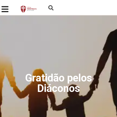
Gratidão pelos
Diáconos