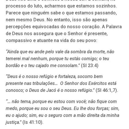
processo do luto, acharmos que estamos sozinhos.
Parece que ninguém sabe o que estamos passando,
nem mesmo Deus. No entanto, isso são apenas
percepções equivocadas do nosso coração. A Palavra
de Deus nos assegura que o Senhor é presente,
compassivo e atuante na vida do seu povo:
“Ainda que eu ande pelo vale da sombra da morte, não
temerei mal nenhum, porque tu estás comigo; o teu
bordão e o teu cajado me consolam.”
(Sl 23:4)
“Deus é o nosso refúgio e fortaleza, socorro bem
presente nas tribulações… O Senhor dos Exércitos está
conosco; o Deus de Jacó é o nosso refúgio.”
(Sl 46:1,7).
“… não tema, porque eu estou com você; não fique com
medo, porque eu sou o seu Deus. Eu lhe dou forças; sim,
eu o ajudo; sim, eu o seguro com a mão direita da minha
justiça.”
(Is 41:10).