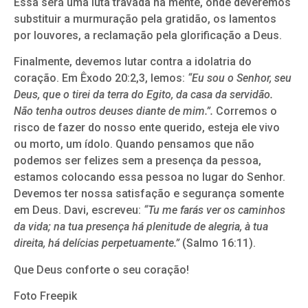
Essa será uma luta travada na mente, onde deveremos
substituir a murmuração pela gratidão, os lamentos
por louvores, a reclamação pela glorificação a Deus.
Finalmente, devemos lutar contra a idolatria do
coração. Em Êxodo 20:2,3, lemos:
“Eu sou o Senhor, seu
Deus, que o tirei da terra do Egito, da casa da servidão.
Não tenha outros deuses diante de mim.”.
Corremos o
risco de fazer do nosso ente querido, esteja ele vivo
ou morto, um ídolo. Quando pensamos que não
podemos ser felizes sem a presença da pessoa,
estamos colocando essa pessoa no lugar do Senhor.
Devemos ter nossa satisfação e segurança somente
em Deus. Davi, escreveu:
“Tu me farás ver os caminhos
da vida; na tua presença há plenitude de alegria, à tua
direita, há delícias perpetuamente.”
(Salmo 16:11).
Que Deus conforte o seu coração!
Foto Freepik