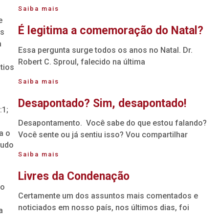
Saiba mais
e
É legitima a comemoração do Natal?
us
a
Essa pergunta surge todos os anos no Natal. Dr.
Robert C. Sproul, falecido na última
tios
Saiba mais
Desapontado? Sim, desapontado!
:1;
Desapontamento. Você sabe do que estou falando?
a o
Você sente ou já sentiu isso? Vou compartilhar
tudo
Saiba mais
Livres da Condenação
uo
Certamente um dos assuntos mais comentados e
noticiados em nosso país, nos últimos dias, foi
a