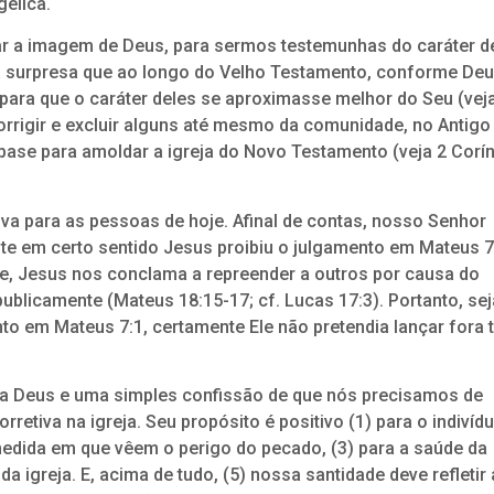
gélica.
ar a imagem de Deus, para sermos testemunhas do caráter d
a surpresa que ao longo do Velho Testamento, conforme De
 para que o caráter deles se aproximasse melhor do Seu (vej
 corrigir e excluir alguns até mesmo da comunidade, no Antigo
se para amoldar a igreja do Novo Testamento (veja 2 Corín
iva para as pessoas de hoje. Afinal de contas, nosso Senhor
e em certo sentido Jesus proibiu o julgamento em Mateus 7
 Jesus nos conclama a repreender a outros por causa do
ublicamente (Mateus 18:15-17; cf. Lucas 17:3). Portanto, sej
to em Mateus 7:1, certamente Ele não pretendia lançar fora 
ia a Deus e uma simples confissão de que nós precisamos de
rretiva na igreja. Seu propósito é positivo (1) para o indivíd
 medida em que vêem o perigo do pecado, (3) para a saúde da
 igreja. E, acima de tudo, (5) nossa santidade deve refletir 