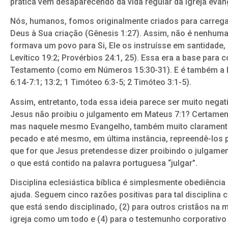
prática vem desaparecendo da vida regular da igreja evan
Nós, humanos, fomos originalmente criados para carreg
Deus à Sua criação (Gênesis 1:27). Assim, não é nenhum
formava um povo para Si, Ele os instruísse em santidade,
Levítico 19:2; Provérbios 24:1, 25). Essa era a base para
Testamento (como em Números 15:30-31). E é também a ba
6:14-7:1; 13:2; 1 Timóteo 6:3-5; 2 Timóteo 3:1-5).
Assim, entretanto, toda essa ideia parece ser muito negat
Jesus não proibiu o julgamento em Mateus 7:1? Certament
mas naquele mesmo Evangelho, também muito claramente,
pecado e até mesmo, em última instância, repreendê-los p
que for que Jesus pretendesse dizer proibindo o julgamen
o que está contido na palavra portuguesa “julgar”.
Disciplina eclesiástica bíblica é simplesmente obediênc
ajuda. Seguem cinco razões positivas para tal disciplina co
que está sendo disciplinado, (2) para outros cristãos na
igreja como um todo e (4) para o testemunho corporativo da