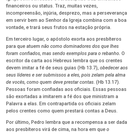
financeiros ou status. Traz, muitas vezes,
incompreensão, injúria, desprezo, mas a perseverança
em servir bem ao Senhor da Igreja combina com a boa
vontade, e trará seus frutos na estação própria.
Em terceiro lugar, o apóstolo exorta aos presbíteros
para que atuem
não como dominadores dos que lhes
foram confiados, mas sendo exemplos para o rebanho.
O
escritor da carta aos Hebreus lembra que os crentes
devem imitar a fé de seus guias (Hb 13.7),
obedecer aos
seus líderes e ser submissos a eles, pois zelam pela alma
de vocês, como quem deve prestar contas
. (Hb 13.17).
Pessoas foram confiadas aos oficiais. Essas pessoas
são exortadas a imitarem a fé dos que ministram a
Palavra a elas. Em contrapartida os oficiais zelam
pelos crentes como quem prestará contas a Deus.
Por último, Pedro lembra que a recompensa a ser dada
aos presbíteros virá de cima, na hora em que
o