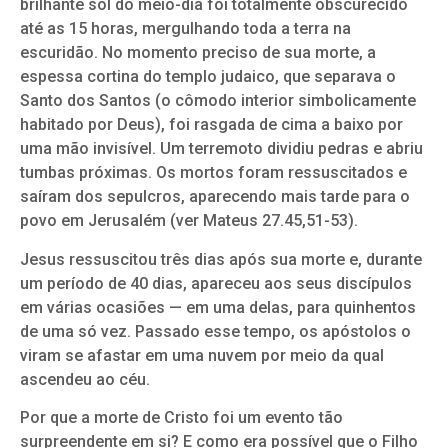
brilhante sol do meio-dia foi totalmente obscurecido
até as 15 horas, mergulhando toda a terra na
escuridão. No momento preciso de sua morte, a
espessa cortina do templo judaico, que separava o
Santo dos Santos (o cômodo interior simbolicamente
habitado por Deus), foi rasgada de cima a baixo por
uma mão invisível. Um terremoto dividiu pedras e abriu
tumbas próximas. Os mortos foram ressuscitados e
saíram dos sepulcros, aparecendo mais tarde para o
povo em Jerusalém (ver Mateus 27.45,51-53).
Jesus ressuscitou três dias após sua morte e, durante
um período de 40 dias, apareceu aos seus discípulos
em várias ocasiões — em uma delas, para quinhentos
de uma só vez. Passado esse tempo, os apóstolos o
viram se afastar em uma nuvem por meio da qual
ascendeu ao céu.
Por que a morte de Cristo foi um evento tão
surpreendente em si? E como era possível que o Filho