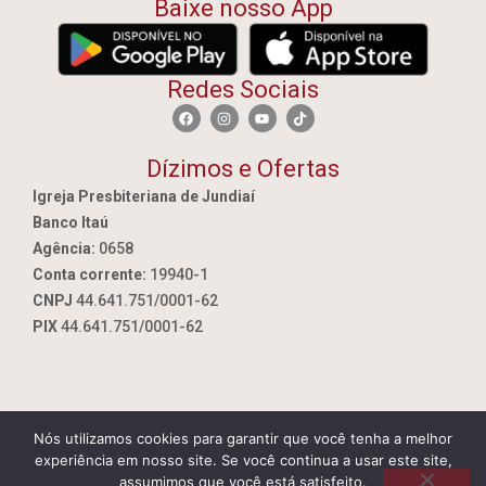
Baixe nosso App
Redes Sociais
Dízimos e Ofertas
Igreja Presbiteriana de Jundiaí
Banco Itaú
Agência:
0658
Conta corrente:
19940-1
CNPJ
44.641.751/0001-62
PIX
44.641.751/0001-62
Nós utilizamos cookies para garantir que você tenha a melhor
By Jundiai.tec.br
experiência em nosso site. Se você continua a usar este site,
assumimos que você está satisfeito.