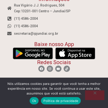
Rua Vigário J.J. Rodrigues, 504
Cep:13201-001 Centro – Jundiaí/SP
(11) 4586-2004
(11) 4586-2004
secretaria@ipjundiai.org.br
Baixe nosso App
Redes Sociais
Dízimos e Ofertas
Nós utilizamos cookies para garantir que você tenha a melhor
Igreja Presbiteriana de Jundiaí
experiência em nosso site. Se você continua a usar este site,
Banco Itaú
assumimos que você está satisfeito.
Agência:
0658
Ok
Política de privacidade
Conta corrente:
19940-1