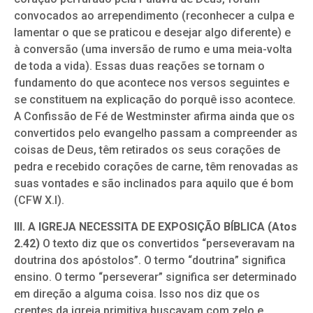
convocados ao arrependimento (reconhecer a culpa e
lamentar o que se praticou e desejar algo diferente) e
à conversão (uma inversão de rumo e uma meia-volta
de toda a vida). Essas duas reações se tornam o
fundamento do que acontece nos versos seguintes e
se constituem na explicação do porquê isso acontece.
A Confissão de Fé de Westminster afirma ainda que os
convertidos pelo evangelho passam a compreender as
coisas de Deus, têm retirados os seus corações de
pedra e recebido corações de carne, têm renovadas as
suas vontades e são inclinados para aquilo que é bom
(CFW X.I).
III. A IGREJA NECESSITA DE EXPOSIÇÃO BÍBLICA (Atos
2.42)
O texto diz que os convertidos “perseveravam na
doutrina dos apóstolos”. O termo “doutrina” significa
ensino. O termo “perseverar” significa ser determinado
em direção a alguma coisa. Isso nos diz que os
crentes da igreja primitiva buscavam com zelo e