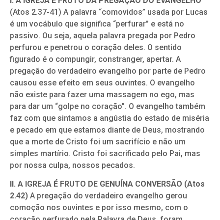
I. A IGREJA É FRUTO DA PREGAÇÃO DO EVANGELHO
(Atos 2.37-41) A palavra “comovidos” usada por Lucas
é um vocábulo que significa “perfurar” e está no
passivo. Ou seja, aquela palavra pregada por Pedro
perfurou e penetrou o coração deles. O sentido
figurado é o compungir, constranger, apertar. A
pregação do verdadeiro evangelho por parte de Pedro
causou esse efeito em seus ouvintes. O evangelho
não existe para fazer uma massagem no ego, mas
para dar um “golpe no coração”. O evangelho também
faz com que sintamos a angústia do estado de miséria
e pecado em que estamos diante de Deus, mostrando
que a morte de Cristo foi um sacrifício e não um
simples martírio. Cristo foi sacrificado pelo Pai, mas
por nossa culpa, nossos pecados.
II. A IGREJA É FRUTO DE GENUÍNA CONVERSÃO (Atos
2.42)
A pregação do verdadeiro evangelho gerou
comoção nos ouvintes e por isso mesmo, com o
coração perfurado pela Palavra de Deus, foram