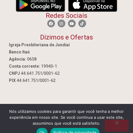
Redes Sociais
Dízimos e Ofertas
Igreja Presbiteriana de Jundiaí
Banco Itaú
Agência:
0658
Conta corrente:
19940-1
CNPJ
44.641.751/0001-62
PIX
44.641.751/0001-62
Nós utilizamos cookies para garantir que você tenha a melhor
By Jundiai.tec.br
experiência em nosso site. Se você continua a usar este site,
assumimos que você está satisfeito.
Ok
Política de privacidade