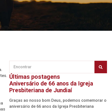
a.
tes.
Últimas postagens
,
Aniversário de 66 anos da Igreja
Presbiteriana de Jundiaí
Graças ao nosso bom Deus, podemos comemorar o
sa
aniversário de 66 anos da Igreja Presbiteriana
mas