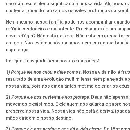
não dão real e pleno significado à nossa vida. Ah, nosso
sustentar, quando cruzamos os vales profundos da somb
Nem mesmo nossa família pode nos acompanhar quando t
refúgio verdadeiro e onipotente. Precisamos de um ampa
esse refúgio? Não está na terra. Não está em nossa for
amigos. Não está em nós mesmos nem em nossa família. 
esperança.
Por que Deus pode ser a nossa esperança?
1
) Porque ele nos criou e dele somos.
Nossa vida não é fru
resultado de uma evolução multimilenar nem planejada ap
nossa vida, pois nos amou antes mesmo de criar os céus e
2)
Porque ele nos sustenta e nos protege.
Deus não apenas n
movemos e existimos. É ele quem nos guarda e supre nos
preserva nossa vida. Nossa vida não está à deriva, jogad
mãos dirigem o nosso destino.
3)
Porque ele nos perdoa e nos dá a vida eterna.
Se fôssemos