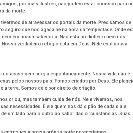
s amigos, por mais ilustres, não podem estar conosco para n
ra da morte.
ivermos de atravessar os portais da morte. Precisamos de
ro seguro que nos agasalhe na hora da tempestade. Onde es
ça nem em nossa sabedoria. Não está no dinheiro nem nos
Nosso verdadeiro refúgio está em Deus. Nele está nossa
to do acaso nem surgiu espontaneamente. Nossa vida não é
enas pelos nossos pais. Fomos criados por Deus. Ele plane
 a terra. Somos dele por direito de criação.
os criou, mas também cuida de nós. Nele vivemos, nos
sas necessidades. É ele quem nos dá o pão de cada dia e
a de um lado para o outro ao sabor das circunstâncias. Suas
 entregues à nossa própria sorte pereceríamos