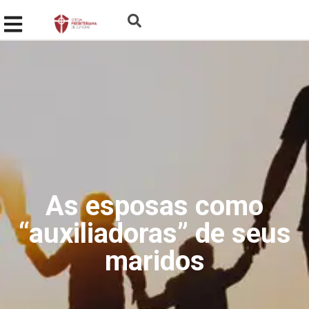
As esposas como
“auxiliadoras” de seus
maridos