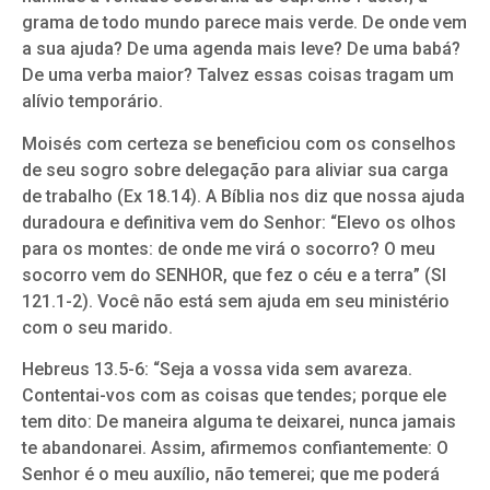
grama de todo mundo parece mais verde. De onde vem
a sua ajuda? De uma agenda mais leve? De uma babá?
De uma verba maior? Talvez essas coisas tragam um
alívio temporário.
Moisés com certeza se beneficiou com os conselhos
de seu sogro sobre delegação para aliviar sua carga
de trabalho (Ex 18.14). A Bíblia nos diz que nossa ajuda
duradoura e definitiva vem do Senhor: “Elevo os olhos
para os montes: de onde me virá o socorro? O meu
socorro vem do SENHOR, que fez o céu e a terra” (Sl
121.1-2). Você não está sem ajuda em seu ministério
com o seu marido.
Hebreus 13.5-6: “Seja a vossa vida sem avareza.
Contentai-vos com as coisas que tendes; porque ele
tem dito: De maneira alguma te deixarei, nunca jamais
te abandonarei. Assim, afirmemos confiantemente: O
Senhor é o meu auxílio, não temerei; que me poderá