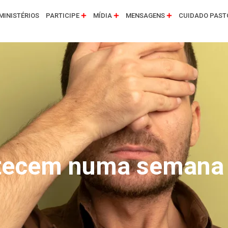
MINISTÉRIOS
PARTICIPE
MÍDIA
MENSAGENS
CUIDADO PAST
ntecem numa seman