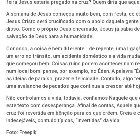
feira Jesus estaria pregado na cruz? Quem diria que aqu
A semana de Jesus começou muito bem, com festa, celebr
Jesus Cristo será crucificado com o apoio daquela gente
disso. Como o próprio Deus encarnado, Jesus já sabia de t
salvação de Deus para a humanidade.
Conosco, a coisa é bem diferente… de repente, uma lig
um erro no trânsito, um acidente doméstico e a vida m
que começou bem. Coisas ruins podem acontecer num re
num local bom: pense, por exemplo, no Éden. A palavra 
as ideias de paraíso, prazer e felicidade. Contudo, algo 
uma avalanche de pecados que continua a crescer até hoj
Não controlamos a vida, todavia, confiamos Naquele que é
este texto com desesperança. Afinal de contas, Aquele qu
cruz foi revertida em bênção para os que crêem. Creia 
indesejáveis, contudo típicas, “invertidas” da vida.
Foto: Freepik