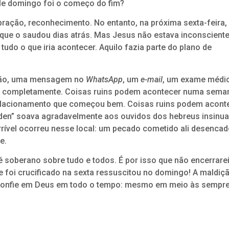
ele domingo foi o começo do fim?
ação, reconhecimento. No entanto, na próxima sexta-feira,
 que o saudou dias atrás. Mas Jesus não estava inconscient
udo o que iria acontecer. Aquilo fazia parte do plano de
ação, uma mensagem no
WhatsApp
, um
e-mail
, um exame médi
uda completamente. Coisas ruins podem acontecer numa sema
lacionamento que começou bem. Coisas ruins podem acont
“Éden” soava agradavelmente aos ouvidos dos hebreus insinu
terrível ocorreu nesse local: um pecado cometido ali desenca
e.
 soberano sobre tudo e todos. É por isso que não encerrare
e foi crucificado na sexta ressuscitou no domingo! A maldiç
e confie em Deus em todo o tempo: mesmo em meio às sempr