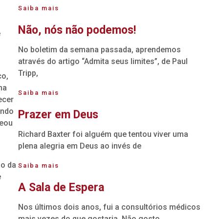
Saiba mais
Não, nós não podemos!
e
No boletim da semana passada, aprendemos
através do artigo “Admita seus limites”, de Paul
Tripp,
co,
na
Saiba mais
ecer
ando
Prazer em Deus
deou
Richard Baxter foi alguém que tentou viver uma
plena alegria em Deus ao invés de
i
ão da
Saiba mais
e
A Sala de Espera
Nos últimos dois anos, fui a consultórios médicos
mais vezes do que gostaria. Não gosto