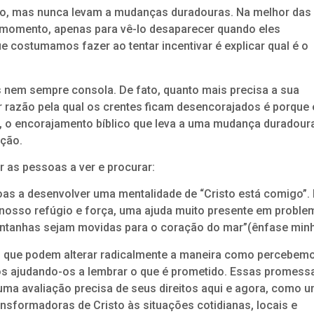
, mas nunca levam a mudanças duradouras. Na melhor das
 momento, apenas para vê-lo desaparecer quando eles
 costumamos fazer ao tentar incentivar é explicar qual é o
s nem sempre consola. De fato, quanto mais precisa a sua
r razão pela qual os crentes ficam desencorajados é porque 
, o encorajamento bíblico que leva a uma mudança duradour
ação.
r as pessoas a ver e procurar:
soas a desenvolver uma mentalidade de “Cristo está comigo”.
é nosso refúgio e força, uma ajuda muito presente em proble
ontanhas sejam movidas para o coração do mar”(ênfase minh
s que podem alterar radicalmente a maneira como percebem
ros ajudando-os a lembrar o que é prometido. Essas promess
a avaliação precisa de seus direitos aqui e agora, como 
nsformadoras de Cristo às situações cotidianas, locais e