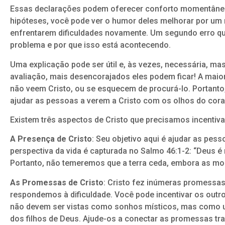
Essas declarações podem oferecer conforto momentâneo
hipóteses, você pode ver o humor deles melhorar por um
enfrentarem dificuldades novamente. Um segundo erro que
problema e por que isso está acontecendo.
Uma explicação pode ser útil e, às vezes, necessária, ma
avaliação, mais desencorajados eles podem ficar! A maio
não veem Cristo, ou se esquecem de procurá-lo. Portanto
ajudar as pessoas a verem a Cristo com os olhos do cor
Existem três aspectos de Cristo que precisamos incentiva
A Presença de Cristo
: Seu objetivo aqui é ajudar as pes
perspectiva da vida é capturada no Salmo 46:1-2: “Deus 
Portanto, não temeremos que a terra ceda, embora as m
As Promessas de Cristo
: Cristo fez inúmeras promessa
respondemos à dificuldade. Você pode incentivar os out
não devem ser vistas como sonhos místicos, mas como um
dos filhos de Deus. Ajude-os a conectar as promessas tra