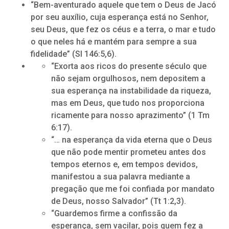
“Bem-aventurado aquele que tem o Deus de Jacó
por seu auxílio, cuja esperança está no Senhor,
seu Deus, que fez os céus e a terra, o mar e tudo
o que neles há e mantém para sempre a sua
fidelidade” (Sl 146:5,6).
“Exorta aos ricos do presente século que
não sejam orgulhosos, nem depositem a
sua esperança na instabilidade da riqueza,
mas em Deus, que tudo nos proporciona
ricamente para nosso aprazimento” (1 Tm
6:17).
“… na esperança da vida eterna que o Deus
que não pode mentir prometeu antes dos
tempos eternos e, em tempos devidos,
manifestou a sua palavra mediante a
pregação que me foi confiada por mandato
de Deus, nosso Salvador” (Tt 1:2,3).
“Guardemos firme a confissão da
esperança, sem vacilar, pois quem fez a