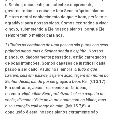
o Senhor, onisciente, onipotente e onipresente,
governa todas as coisas e tem Seus próprios planos.
Ele tem o total conhecimento do que é bom, perfeito e
agradável para nossas vidas. Somos exortados a viver
o novo, submetendo a Ele nossos planos, porque Ele
sempre tem o melhor para nós.
2)
Todos os caminhos de uma pessoa são puros aos seus
próprios olhos, mas o Senhor sonda o espírito.
Nossos
planos, cuidadosamente pensados, estão carregados
de boas intenções. Somos capazes de justificar cada
passo a ser dado. Paulo nos lembra:
E tudo o que
fizerem, seja em palavra, seja em ação, façam em nome do
Senhor Jesus, dando por ele graças a Deus Pai.
(Cl 3:17).
Em contraste, Jesus repreende os fariseus,
dizendo:
Hipócritas! Bem profetizou Isaías a respeito de
vocês, dizendo: “Este povo me honra com os lábios, mas
o seu coração está longe de mim.
(Mt 15:7,8). A
conclusão é esta: nossos planos certamente são