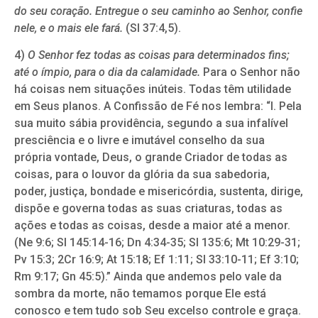
do seu coração. Entregue o seu caminho ao Senhor, confie
nele, e o mais ele fará.
(Sl 37:4,5).
4)
O Senhor fez todas as coisas para determinados fins;
até o ímpio, para o dia da calamidade.
Para o Senhor não
há coisas nem situações inúteis. Todas têm utilidade
em Seus planos. A Confissão de Fé nos lembra: “I. Pela
sua muito sábia providência, segundo a sua infalível
presciência e o livre e imutável conselho da sua
própria vontade, Deus, o grande Criador de todas as
coisas, para o louvor da glória da sua sabedoria,
poder, justiça, bondade e misericórdia, sustenta, dirige,
dispõe e governa todas as suas criaturas, todas as
ações e todas as coisas, desde a maior até a menor.
(Ne 9:6; Sl 145:14-16; Dn 4:34-35; Sl 135:6; Mt 10:29-31;
Pv 15:3; 2Cr 16:9; At 15:18; Ef 1:11; Sl 33:10-11; Ef 3:10;
Rm 9:17; Gn 45:5).” Ainda que andemos pelo vale da
sombra da morte, não temamos porque Ele está
conosco e tem tudo sob Seu excelso controle e graça.