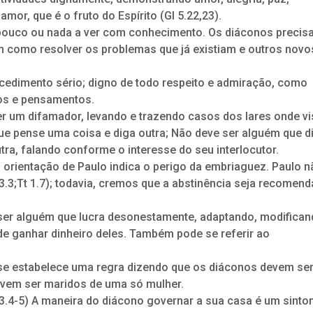
r, que é o fruto do Espírito (Gl 5.22,23).
m pouco ou nada a ver com conhecimento. Os diáconos precis
em como resolver os problemas que já existiam e outros novo
ocedimento sério; digno de todo respeito e admiração, como
os e pensamentos.
er um difamador, levando e trazendo casos dos lares onde vi
ue pense uma coisa e diga outra; Não deve ser alguém que d
ra, falando conforme o interesse do seu interlocutor.
a orientação de Paulo indica o perigo da embriaguez. Paulo n
3.3;Tt 1.7); todavia, cremos que a abstinência seja recomend
ser alguém que lucra desonestamente, adaptando, modifican
de ganhar dinheiro deles. Também pode se referir ao
 se estabelece uma regra dizendo que os diáconos devem se
evem ser maridos de uma só mulher.
3.4-5) A maneira do diácono governar a sua casa é um sint