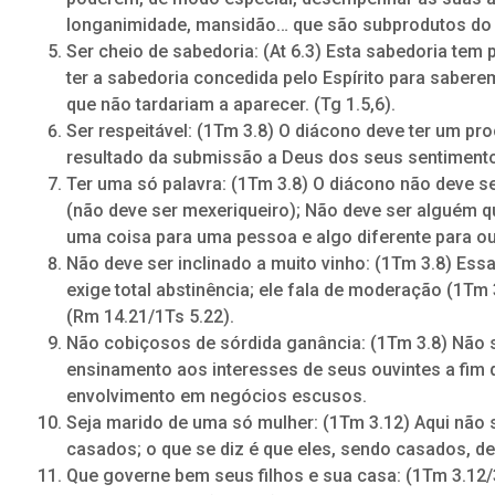
longanimidade, mansidão… que são subprodutos do amo
Ser cheio de sabedoria: (At 6.3) Esta sabedoria te
ter a sabedoria concedida pelo Espírito para saber
que não tardariam a aparecer. (Tg 1.5,6).
Ser respeitável: (1Tm 3.8) O diácono deve ter um pr
resultado da submissão a Deus dos seus sentiment
Ter uma só palavra: (1Tm 3.8) O diácono não deve s
(não deve ser mexeriqueiro); Não deve ser alguém q
uma coisa para uma pessoa e algo diferente para out
Não deve ser inclinado a muito vinho: (1Tm 3.8) Ess
exige total abstinência; ele fala de moderação (1Tm 
(Rm 14.21/1Ts 5.22).
Não cobiçosos de sórdida ganância: (1Tm 3.8) Não 
ensinamento aos interesses de seus ouvintes a fim 
envolvimento em negócios escusos.
Seja marido de uma só mulher: (1Tm 3.12) Aqui não
casados; o que se diz é que eles, sendo casados, d
Que governe bem seus filhos e sua casa: (1Tm 3.12/