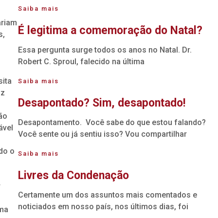
Saiba mais
ariam
É legitima a comemoração do Natal?
s,
Essa pergunta surge todos os anos no Natal. Dr.
Robert C. Sproul, falecido na última
sita
Saiba mais
iz
Desapontado? Sim, desapontado!
ão
Desapontamento. Você sabe do que estou falando?
ável
Você sente ou já sentiu isso? Vou compartilhar
do o
Saiba mais
Livres da Condenação
r
Certamente um dos assuntos mais comentados e
noticiados em nosso país, nos últimos dias, foi
oma