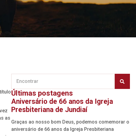
ítulo
Últimas postagens
Aniversário de 66 anos da Igreja
Presbiteriana de Jundiaí
 vez
as as
Graças ao nosso bom Deus, podemos comemorar o
aniversário de 66 anos da Igreja Presbiteriana