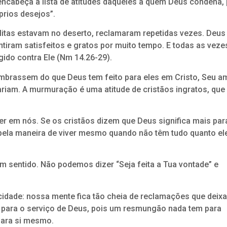
cabeça a lista de atitudes daqueles a quem Deus condena, 
prios desejos”.
litas estavam no deserto, reclamaram repetidas vezes. Deus
ntiram satisfeitos e gratos por muito tempo. E todas as veze
ido contra Ele (Nm 14.26-29).
mbrassem do que Deus tem feito para eles em Cristo, Seu a
riam. A murmuração é uma atitude de cristãos ingratos, que
er em nós. Se os cristãos dizem que Deus significa mais par
 pela maneira de viver mesmo quando não têm tudo quanto el
sentido. Não podemos dizer “Seja feita a Tua vontade” e
icidade: nossa mente fica tão cheia de reclamações que dei
is para o serviço de Deus, pois um resmungão nada tem para
para si mesmo.