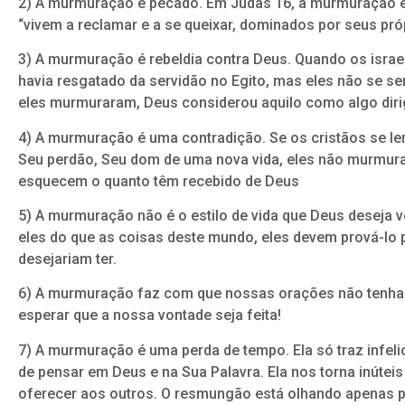
2) A murmuração é pecado. Em Judas 16, a murmuração en
“vivem a reclamar e a se queixar, dominados por seus pró
3) A murmuração é rebeldia contra Deus. Quando os israe
havia resgatado da servidão no Egito, mas eles não se se
eles murmuraram, Deus considerou aquilo como algo dirig
4) A murmuração é uma contradição. Se os cristãos se le
Seu perdão, Seu dom de uma nova vida, eles não murmura
esquecem o quanto têm recebido de Deus
5) A murmuração não é o estilo de vida que Deus deseja v
eles do que as coisas deste mundo, eles devem prová-lo
desejariam ter.
6) A murmuração faz com que nossas orações não tenham 
esperar que a nossa vontade seja feita!
7) A murmuração é uma perda de tempo. Ela só traz infel
de pensar em Deus e na Sua Palavra. Ela nos torna inúte
oferecer aos outros. O resmungão está olhando apenas 