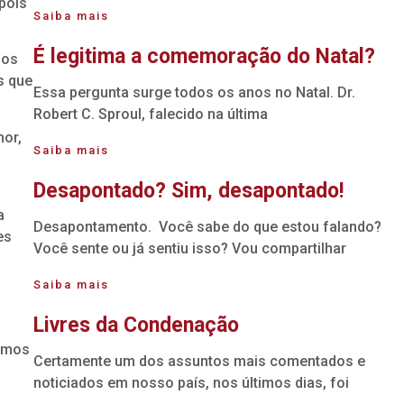
pois
Saiba mais
É legitima a comemoração do Natal?
 os
s que
Essa pergunta surge todos os anos no Natal. Dr.
Robert C. Sproul, falecido na última
mor,
Saiba mais
Desapontado? Sim, desapontado!
a
Desapontamento. Você sabe do que estou falando?
es
Você sente ou já sentiu isso? Vou compartilhar
Saiba mais
Livres da Condenação
xamos
Certamente um dos assuntos mais comentados e
noticiados em nosso país, nos últimos dias, foi