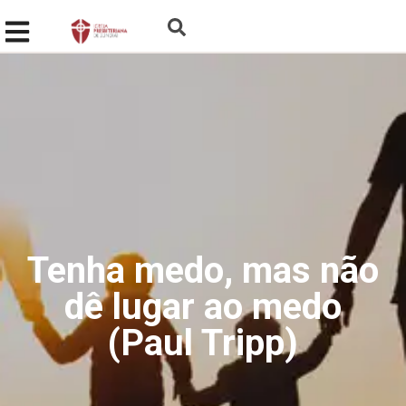
Tenha medo, mas não
dê lugar ao medo
(Paul Tripp)