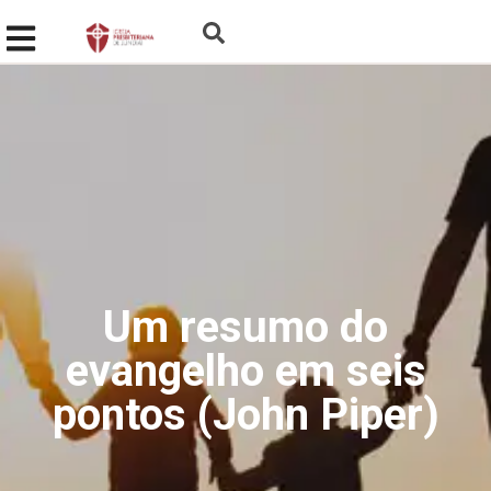
Um resumo do
evangelho em seis
pontos (John Piper)