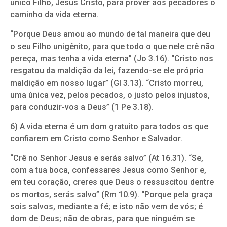
único Filho, Jesus Cristo, para prover aos pecadores o
caminho da vida eterna.
“Porque Deus amou ao mundo de tal maneira que deu
o seu Filho unigênito, para que todo o que nele crê não
pereça, mas tenha a vida eterna” (Jo 3.16). “Cristo nos
resgatou da maldição da lei, fazendo-se ele próprio
maldição em nosso lugar” (Gl 3.13). “Cristo morreu,
uma única vez, pelos pecados, o justo pelos injustos,
para conduzir-vos a Deus” (1 Pe 3.18).
6) A vida eterna é um dom gratuito para todos os que
confiarem em Cristo como Senhor e Salvador.
“Crê no Senhor Jesus e serás salvo” (At 16.31). “Se,
com a tua boca, confessares Jesus como Senhor e,
em teu coração, creres que Deus o ressuscitou dentre
os mortos, serás salvo” (Rm 10.9). “Porque pela graça
sois salvos, mediante a fé; e isto não vem de vós; é
dom de Deus; não de obras, para que ninguém se