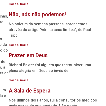
Saiba mais
Não, nós não podemos!
gnas,
so.
No boletim da semana passada, aprendemos
através do artigo “Admita seus limites”, de Paul
Tripp,
ão
o do
Saiba mais
xo do
Prazer em Deus
 de
Richard Baxter foi alguém que tentou viver uma
, a
plena alegria em Deus ao invés de
os de
Saiba mais
A Sala de Espera
o um
da e
Nos últimos dois anos, fui a consultórios médicos
mais vezes do que gostaria. Não gosto