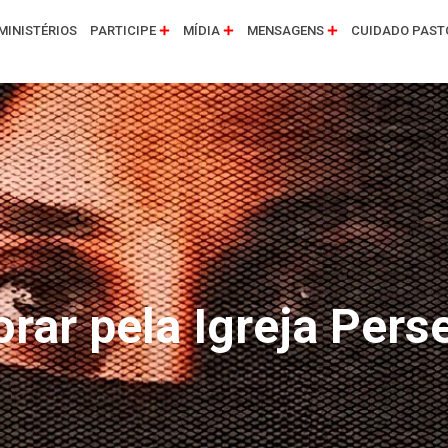
MINISTÉRIOS
PARTICIPE
MÍDIA
MENSAGENS
CUIDADO PAST
rar pela Igreja Pers