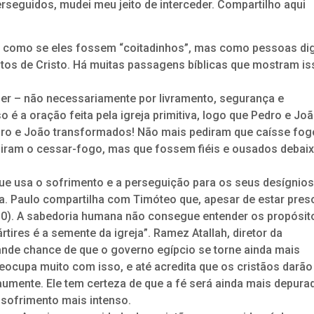
rseguidos, mudei meu jeito de interceder. Compartilho aqui
o como se eles fossem “coitadinhos”, mas como pessoas di
tos de Cristo. Há muitas passagens bíblicas que mostram is
der – não necessariamente por livramento, segurança e
o é a oração feita pela igreja primitiva, logo que Pedro e Jo
dro e João transformados! Não mais pediram que caísse fog
ram o cessar-fogo, mas que fossem fiéis e ousados debai
ue usa o sofrimento e a perseguição para os seus desígnios
. Paulo compartilha com Timóteo que, apesar de estar preso
10). A sabedoria humana não consegue entender os propósit
tires é a semente da igreja”. Ramez Atallah, diretor da
ande chance de que o governo egípcio se torne ainda mais
reocupa muito com isso, e até acredita que os cristãos darã
umente. Ele tem certeza de que a fé será ainda mais depura
 sofrimento mais intenso.