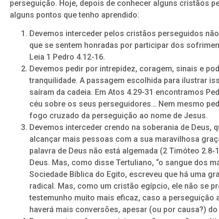
perseguição. Hoje, depois de conhecer alguns cristãos pe
alguns pontos que tenho aprendido:
Devemos interceder pelos cristãos perseguidos nã
que se sentem honradas por participar dos sofrimen
Leia 1 Pedro 4.12-16.
Devemos pedir por intrepidez, coragem, sinais e po
tranquilidade. A passagem escolhida para ilustrar iss
saíram da cadeia. Em Atos 4.29-31 encontramos Pe
céu sobre os seus perseguidores… Nem mesmo pedi
fogo cruzado da perseguição ao nome de Jesus.
Devemos interceder crendo na soberania de Deus, q
alcançar mais pessoas com a sua maravilhosa graça
palavra de Deus não está algemada (2 Timóteo 2.8-
Deus. Mas, como disse Tertuliano, “o sangue dos már
Sociedade Bíblica do Egito, escreveu que há uma gr
radical. Mas, como um cristão egípcio, ele não se p
testemunho muito mais eficaz, caso a perseguição a
haverá mais conversões, apesar (ou por causa?) do