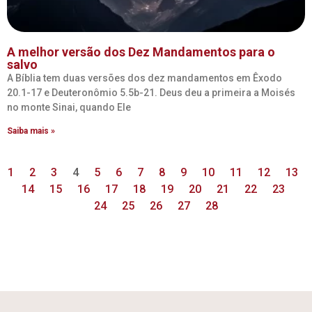
A melhor versão dos Dez Mandamentos para o
salvo
A Bíblia tem duas versões dos dez mandamentos em Êxodo
20.1-17 e Deuteronômio 5.5b-21. Deus deu a primeira a Moisés
no monte Sinai, quando Ele
Saiba mais »
1
2
3
4
5
6
7
8
9
10
11
12
13
14
15
16
17
18
19
20
21
22
23
24
25
26
27
28