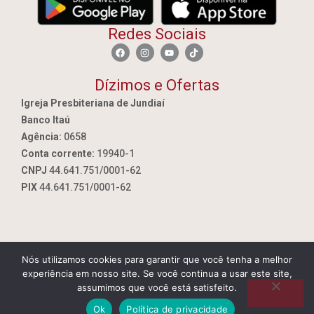
Redes Sociais
Dízimos e Ofertas
Igreja Presbiteriana de Jundiaí
Banco Itaú
Agência:
0658
Conta corrente:
19940-1
CNPJ
44.641.751/0001-62
PIX
44.641.751/0001-62
Nós utilizamos cookies para garantir que você tenha a melhor
By Jundiai.tec.br
experiência em nosso site. Se você continua a usar este site,
assumimos que você está satisfeito.
Ok
Política de privacidade