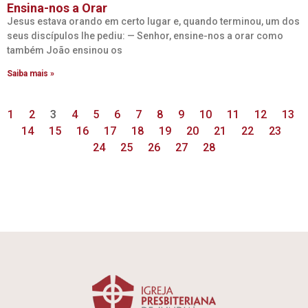
Ensina-nos a Orar
Jesus estava orando em certo lugar e, quando terminou, um dos
seus discípulos lhe pediu: — Senhor, ensine-nos a orar como
também João ensinou os
Saiba mais »
1
2
3
4
5
6
7
8
9
10
11
12
13
14
15
16
17
18
19
20
21
22
23
24
25
26
27
28