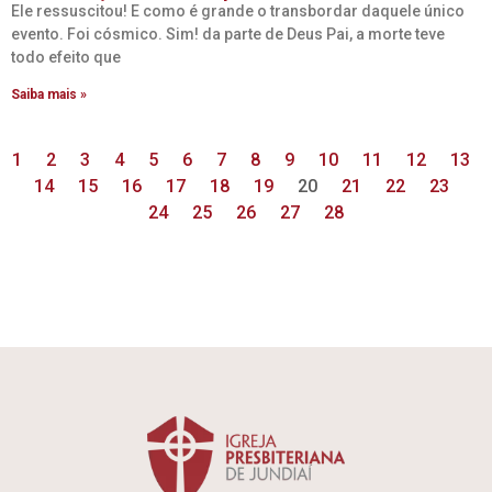
Ele ressuscitou! E como é grande o transbordar daquele único
evento. Foi cósmico. Sim! da parte de Deus Pai, a morte teve
todo efeito que
Saiba mais »
1
2
3
4
5
6
7
8
9
10
11
12
13
14
15
16
17
18
19
20
21
22
23
24
25
26
27
28