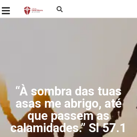
“À sombra das tuas
asas me abrigo, até
que passem as
calamidades.” Sl 57.1