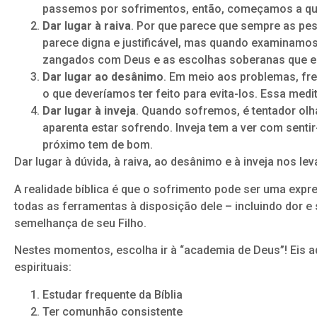
passemos por sofrimentos, então, começamos a ques
Dar lugar à raiva
. Por que parece que sempre as pe
parece digna e justificável, mas quando examinamo
zangados com Deus e as escolhas soberanas que el
Dar lugar ao desânimo
. Em meio aos problemas, fr
o que deveríamos ter feito para evita-los. Essa m
Dar lugar à inveja
. Quando sofremos, é tentador olh
aparenta estar sofrendo. Inveja tem a ver com sent
próximo tem de bom.
Dar lugar à dúvida, à raiva, ao desânimo e à inveja nos leva
A realidade bíblica é que o sofrimento pode ser uma ex
todas as ferramentas à disposição dele – incluindo dor e
semelhança de seu Filho.
Nestes momentos, escolha ir à “academia de Deus”! Eis a
espirituais:
Estudar frequente da Bíblia
Ter comunhão consistente