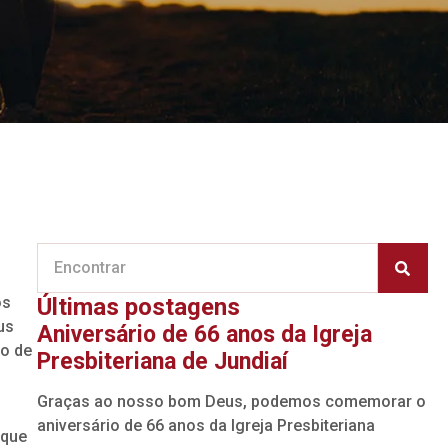
os
Últimas postagens
us
Aniversário de 66 anos da Igreja
ão de
Presbiteriana de Jundiaí
Graças ao nosso bom Deus, podemos comemorar o
aniversário de 66 anos da Igreja Presbiteriana
 que