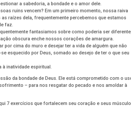
tionar a sabedoria, a bondade e o amor dele.
ssoas ruins vencem? Em um primeiro momento, nossa raiva
s as raízes dela, frequentemente percebemos que estamos
e faz.
equentemente fantasiamos sobre como poderia ser diferente
editação obscura enche nossos corações de amargura.
ar por cima do muro e desejar ter a vida de alguém que não
ir-se esquecido por Deus, somado ao desejo de ter o que seu
 à inatividade espiritual.
pressão da bondade de Deus. Ele está comprometido com o us
 sofrimento – para nos resgatar do pecado e nos amoldar à
qui 7 exercícios que fortalecem seu coração e seus múscul