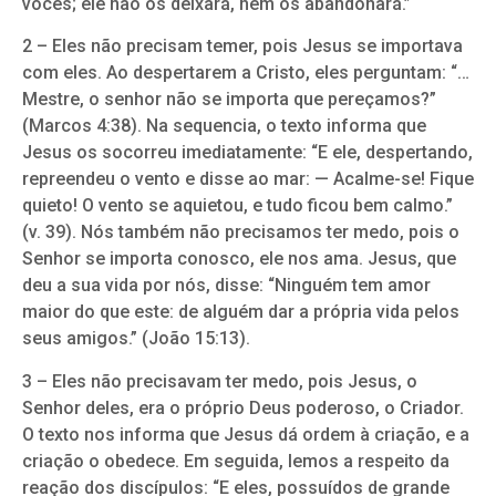
vocês; ele não os deixará, nem os abandonará.”
2 – Eles não precisam temer, pois Jesus se importava
com eles. Ao despertarem a Cristo, eles perguntam: “…
Mestre, o senhor não se importa que pereçamos?”
(Marcos 4:38). Na sequencia, o texto informa que
Jesus os socorreu imediatamente: “E ele, despertando,
repreendeu o vento e disse ao mar: — Acalme-se! Fique
quieto! O vento se aquietou, e tudo ficou bem calmo.”
(v. 39). Nós também não precisamos ter medo, pois o
Senhor se importa conosco, ele nos ama. Jesus, que
deu a sua vida por nós, disse: “Ninguém tem amor
maior do que este: de alguém dar a própria vida pelos
seus amigos.” (João 15:13).
3 – Eles não precisavam ter medo, pois Jesus, o
Senhor deles, era o próprio Deus poderoso, o Criador.
O texto nos informa que Jesus dá ordem à criação, e a
criação o obedece. Em seguida, lemos a respeito da
reação dos discípulos: “E eles, possuídos de grande