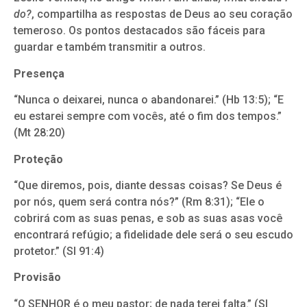
do?
, compartilha as respostas de Deus ao seu coração
temeroso. Os pontos destacados são fáceis para
guardar e também transmitir a outros.
Presença
“Nunca o deixarei, nunca o abandonarei.” (Hb 13:5); “E
eu estarei sempre com vocês, até o fim dos tempos.”
(Mt 28:20)
Proteção
“Que diremos, pois, diante dessas coisas? Se Deus é
por nós, quem será contra nós?” (Rm 8:31); “Ele o
cobrirá com as suas penas, e sob as suas asas você
encontrará refúgio; a fidelidade dele será o seu escudo
protetor.” (Sl 91:4)
Provisão
“O SENHOR é o meu pastor; de nada terei falta.” (Sl