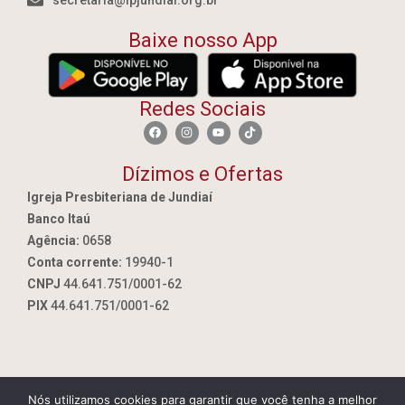
secretaria@ipjundiai.org.br
Baixe nosso App
Redes Sociais
Dízimos e Ofertas
Igreja Presbiteriana de Jundiaí
Banco Itaú
Agência:
0658
Conta corrente:
19940-1
CNPJ
44.641.751/0001-62
PIX
44.641.751/0001-62
Nós utilizamos cookies para garantir que você tenha a melhor
By Jundiai.tec.br