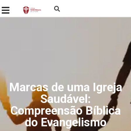
Marcas de uma Igreja
Saudável:
Compreensão Bíblica
do Evangelismo